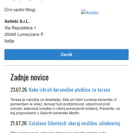
Črni varilni fitingi
Aellebi S.r.L.
Via Repubblica 1
25065 Lumezzane P.
Italija
Cenik
Zadnje novice
23.07.26:
Kako izbrati keramične ploščice za teraso
Terasa je naložba za desetletja. Zato pri izbiri zunanje keramike ni
pomemben le videz, temveč tudi protizdrsnost, odpornost proti
zmrzali, kakovost izvedbe in izbira preverjenih kolekcij. Preverite, na
kaj priporočamo v Salonih keramike Martin.
21.07.26:
Catalano Silentech: skoraj neslišno, učinkovitej
Tišje splakovanje, vrhunska higiena in manjša poraba vode.