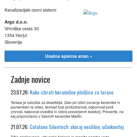
Kanalizacijski cevni sistemi
Argo d.o.o.
Vrhniška cesta 30
1354 Horjul
Slovenija
Uradna spletna stran »
Zadnje novice
23.07.26:
Kako izbrati keramične ploščice za teraso
Terasa je naložba za desetletja. Zato pri izbiri zunanje keramike ni
pomemben le videz, temveč tudi protizdrsnost, odpornost proti
zmrzali, kakovost izvedbe in izbira preverjenih kolekcij. Preverite, na
kaj priporočamo v Salonih keramike Martin.
21.07.26:
Catalano Silentech: skoraj neslišno, učinkovitej
Tišje splakovanje, vrhunska higiena in manjša poraba vode.