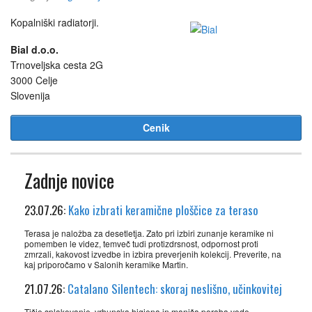
Kopalniški radiatorji.
Bial d.o.o.
Trnoveljska cesta 2G
3000 Celje
Slovenija
Cenik
Zadnje novice
23.07.26:
Kako izbrati keramične ploščice za teraso
Terasa je naložba za desetletja. Zato pri izbiri zunanje keramike ni
pomemben le videz, temveč tudi protizdrsnost, odpornost proti
zmrzali, kakovost izvedbe in izbira preverjenih kolekcij. Preverite, na
kaj priporočamo v Salonih keramike Martin.
21.07.26:
Catalano Silentech: skoraj neslišno, učinkovitej
Tišje splakovanje, vrhunska higiena in manjša poraba vode.