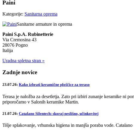
Paini
Kategorije:
Sanitarna oprema
Sanitarne armature in oprema
Paini S.p.A. Rubinetterie
Via Cremosina 43
28076 Pogno
Italija
Uradna spletna stran »
Zadnje novice
23.07.26:
Kako izbrati keramične ploščice za teraso
Terasa je naložba za desetletja. Zato pri izbiri zunanje keramike ni po
priporočamo v Salonih keramike Martin.
21.07.26:
Catalano Silentech: skoraj neslišno, učinkovitej
Tišje splakovanje, vrhunska higiena in manjša poraba vode. Catalano 