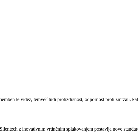
memben le videz, temveč tudi protizdrsnost, odpornost proti zmrzali, kak
Silentech z inovativnim vrtinčnim splakovanjem postavlja nove standard