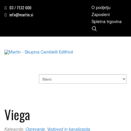
03 / 7132 600
O podjetju
info@martin.si
Zaposleni
Spletna trgovina
Viega
Kategorije:
Ogrevanje
,
Vodovod in kanalizacija