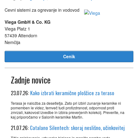
Cevni sistemi za ogrevanje in vodovod
Viega GmbH & Co. KG
Viega Platz 1
57439 Attendorn
Nemčija
Cenik
Zadnje novice
23.07.26:
Kako izbrati keramične ploščice za teraso
Terasa je naložba za desetletja. Zato pri izbiri zunanje keramike ni
pomemben le videz, temveč tudi protizdrsnost, odpornost proti
zmrzali, kakovost izvedbe in izbira preverjenih kolekcij. Preverite, na
kaj priporočamo v Salonih keramike Martin.
21.07.26:
Catalano Silentech: skoraj neslišno, učinkovitej
Tišje splakovanje, vrhunska higiena in manjša poraba vode.