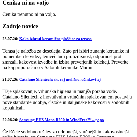
Cenika ni na voljo
Cenika trenutno ni na voljo.
Zadnje novice
23.07.26:
Kako izbrati keramične ploščice za teraso
Terasa je naložba za desetletja. Zato pri izbiri zunanje keramike ni
pomemben le videz, temveč tudi protizdrsnost, odpornost proti
zmrzali, kakovost izvedbe in izbira preverjenih kolekcij. Preverite,
na kaj priporočamo v Salonih keramike Martin.
21.07.26:
Catalano Silentech: skoraj neslišno, učinkovitej
Tišje splakovanje, vrhunska higiena in manjša poraba vode.
Catalano Silentech z inovativnim vrtinčnim splakovanjem postavlja
nove standarde udobja, čistoče in italijanske kakovosti v sodobnih
kopalnicah.
22.06.26:
Samsung EHS Mono R290 in WindFree™ – popo
Če iščete sodobno rešitev za udobnejši, varčnejši in kakovostnejši