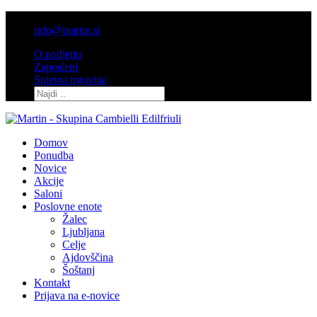
03 / 7132 600
info@martin.si
O podjetju
Zaposleni
Spletna trgovina
Domov
Ponudba
Novice
Akcije
Saloni
Poslovne enote
Žalec
Ljubljana
Celje
Ajdovščina
Šoštanj
Kontakt
Prijava na e-novice