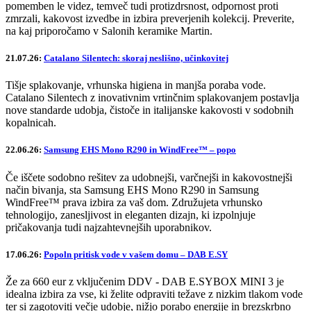
pomemben le videz, temveč tudi protizdrsnost, odpornost proti
zmrzali, kakovost izvedbe in izbira preverjenih kolekcij. Preverite,
na kaj priporočamo v Salonih keramike Martin.
21.07.26:
Catalano Silentech: skoraj neslišno, učinkovitej
Tišje splakovanje, vrhunska higiena in manjša poraba vode.
Catalano Silentech z inovativnim vrtinčnim splakovanjem postavlja
nove standarde udobja, čistoče in italijanske kakovosti v sodobnih
kopalnicah.
22.06.26:
Samsung EHS Mono R290 in WindFree™ – popo
Če iščete sodobno rešitev za udobnejši, varčnejši in kakovostnejši
način bivanja, sta Samsung EHS Mono R290 in Samsung
WindFree™ prava izbira za vaš dom. Združujeta vrhunsko
tehnologijo, zanesljivost in eleganten dizajn, ki izpolnjuje
pričakovanja tudi najzahtevnejših uporabnikov.
17.06.26:
Popoln pritisk vode v vašem domu – DAB E.SY
Že za 660 eur z vključenim DDV - DAB E.SYBOX MINI 3 je
idealna izbira za vse, ki želite odpraviti težave z nizkim tlakom vode
ter si zagotoviti večje udobje, nižjo porabo energije in brezskrbno