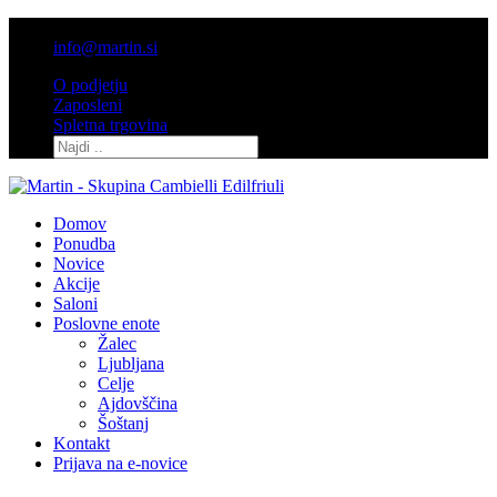
03 / 7132 600
info@martin.si
O podjetju
Zaposleni
Spletna trgovina
Domov
Ponudba
Novice
Akcije
Saloni
Poslovne enote
Žalec
Ljubljana
Celje
Ajdovščina
Šoštanj
Kontakt
Prijava na e-novice