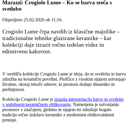
Marazzi: Crogiolo Lume – Ko se barva sreča s
svetlobo
Objavljeno 25.02.2026 ob 11:16.
Crogiolo Lume črpa navdih iz klasične majolike –
tradicionalne tehnike glazirane keramike – kar
kolekciji daje izrazit ročno izdelan videz in
edinstveno kakovost.
V središču kolekcije Crogiolo Lume je ideja, da se svetloba in barva
združita na keramični površini. Ploščice z visokim sijajem ustvarjajo
živahne, skoraj tekoče odseve, ki prostoru dodajo dinamiko in
prefinjenost.
Kolekcija Crogiolo Lume je
izrazita interpretacija barve in svetlobe
v sodobnem keramičnem oblikovanju
. Namenjena je ustvarjanju
prostorov z značajem, globino in sijajem ter združuje bogato
tradicijo ročne izdelave keramike z modernimi oblikovalskimi
pristopi.