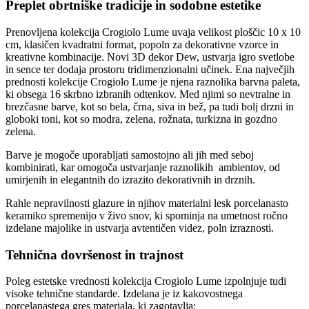
Preplet obrtniške tradicije in sodobne estetike
Prenovljena kolekcija Crogiolo Lume uvaja velikost ploščic 10 x 10
cm, klasičen kvadratni format, popoln za dekorativne vzorce in
kreativne kombinacije. Novi 3D dekor Dew, ustvarja igro svetlobe
in sence ter dodaja prostoru tridimenzionalni učinek. Ena največjih
prednosti kolekcije Crogiolo Lume je njena raznolika barvna paleta,
ki obsega 16 skrbno izbranih odtenkov. Med njimi so nevtralne in
brezčasne barve, kot so bela, črna, siva in bež, pa tudi bolj drzni in
globoki toni, kot so modra, zelena, rožnata, turkizna in gozdno
zelena.
Barve je mogoče uporabljati samostojno ali jih med seboj
kombinirati, kar omogoča ustvarjanje raznolikih ambientov, od
umirjenih in elegantnih do izrazito dekorativnih in drznih.
Rahle nepravilnosti glazure in njihov materialni lesk porcelanasto
keramiko spremenijo v živo snov, ki spominja na umetnost ročno
izdelane majolike in ustvarja avtentičen videz, poln izraznosti.
Tehnična dovršenost in trajnost
Poleg estetske vrednosti kolekcija Crogiolo Lume izpolnjuje tudi
visoke tehnične standarde. Izdelana je iz kakovostnega
porcelanastega gres materiala, ki zagotavlja: