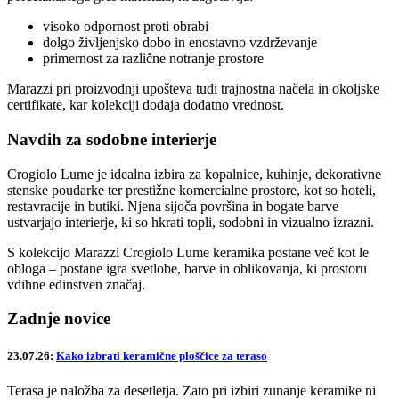
visoko odpornost proti obrabi
dolgo življenjsko dobo in enostavno vzdrževanje
primernost za različne notranje prostore
Marazzi pri proizvodnji upošteva tudi trajnostna načela in okoljske
certifikate, kar kolekciji dodaja dodatno vrednost.
Navdih za sodobne interierje
Crogiolo Lume je idealna izbira za kopalnice, kuhinje, dekorativne
stenske poudarke ter prestižne komercialne prostore, kot so hoteli,
restavracije in butiki. Njena sijoča površina in bogate barve
ustvarjajo interierje, ki so hkrati topli, sodobni in vizualno izrazni.
S kolekcijo Marazzi Crogiolo Lume keramika postane več kot le
obloga – postane igra svetlobe, barve in oblikovanja, ki prostoru
vdihne edinstven značaj.
Zadnje novice
23.07.26:
Kako izbrati keramične ploščice za teraso
Terasa je naložba za desetletja. Zato pri izbiri zunanje keramike ni