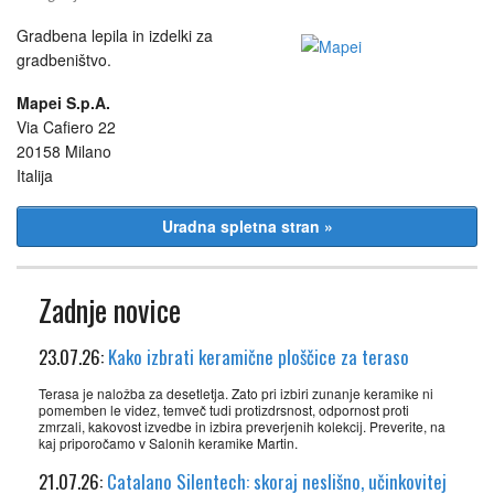
Gradbena lepila in izdelki za
gradbeništvo.
Mapei S.p.A.
Via Cafiero 22
20158 Milano
Italija
Uradna spletna stran »
Zadnje novice
23.07.26:
Kako izbrati keramične ploščice za teraso
Terasa je naložba za desetletja. Zato pri izbiri zunanje keramike ni
pomemben le videz, temveč tudi protizdrsnost, odpornost proti
zmrzali, kakovost izvedbe in izbira preverjenih kolekcij. Preverite, na
kaj priporočamo v Salonih keramike Martin.
21.07.26:
Catalano Silentech: skoraj neslišno, učinkovitej