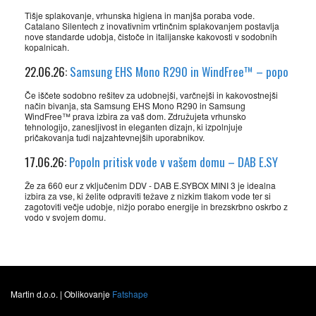
Tišje splakovanje, vrhunska higiena in manjša poraba vode.
Catalano Silentech z inovativnim vrtinčnim splakovanjem postavlja
nove standarde udobja, čistoče in italijanske kakovosti v sodobnih
kopalnicah.
22.06.26:
Samsung EHS Mono R290 in WindFree™ – popo
Če iščete sodobno rešitev za udobnejši, varčnejši in kakovostnejši
način bivanja, sta Samsung EHS Mono R290 in Samsung
WindFree™ prava izbira za vaš dom. Združujeta vrhunsko
tehnologijo, zanesljivost in eleganten dizajn, ki izpolnjuje
pričakovanja tudi najzahtevnejših uporabnikov.
17.06.26:
Popoln pritisk vode v vašem domu – DAB E.SY
Že za 660 eur z vključenim DDV - DAB E.SYBOX MINI 3 je idealna
izbira za vse, ki želite odpraviti težave z nizkim tlakom vode ter si
zagotoviti večje udobje, nižjo porabo energije in brezskrbno oskrbo z
vodo v svojem domu.
Martin d.o.o. | Oblikovanje
Fatshape